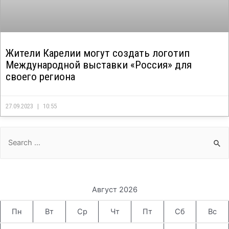
Жители Карелии могут создать логотип
Международной выставки «Россия» для
своего региона
27.09.2023
10:55
Search
for:
Август 2026
Пн
Вт
Ср
Чт
Пт
Сб
Вс