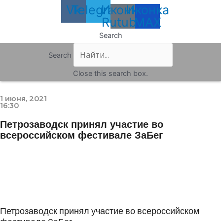
Vk
Telegram
Иконка
Иконка
Rutube
MAX
Search
Search
Close this search box.
1 июня, 2021
16:30
Петрозаводск принял участие во
всероссийском фестивале ЗаБег
Петрозаводск принял участие во всероссийском