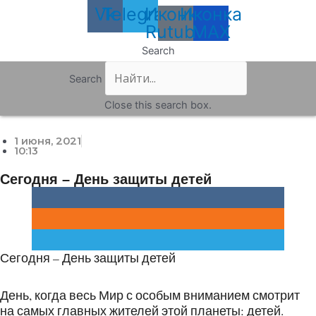
Vk
Telegram
Иконка
Иконка
Rutube
MAX
Search
Search
Close this search box.
1 июня, 2021
10:13
Сегодня – День защиты детей
Сегодня – День защиты детей
День, когда весь Мир с особым вниманием смотрит
на самых главных жителей этой планеты: детей.