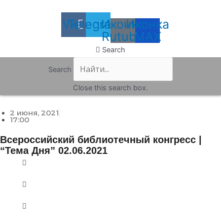
Vk
Telegram
Иконка
Иконка
Rutube
MAX
Search
Search
Close this search box.
2 июня, 2021
17:00
Всероссийский библиотечный конгресс |
“Тема Дня” 02.06.2021