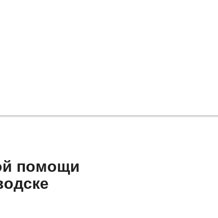
ой помощи
водске