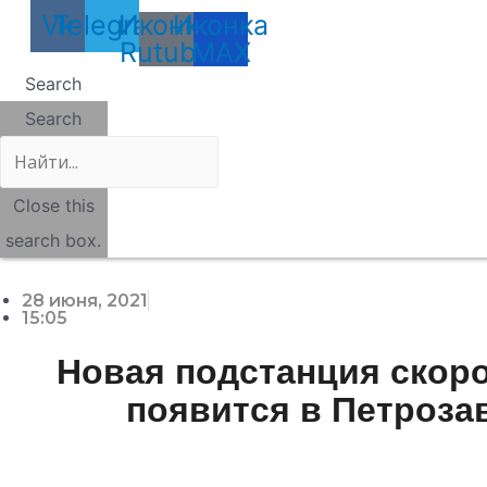
Vk
Telegram
Иконка
Иконка
Rutube
MAX
Search
Search
Close this
search box.
28 июня, 2021
15:05
Новая подстанция скор
появится в Петроза