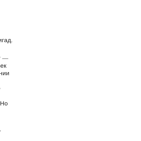
игад.
т —
век
ании
е
 Но
.