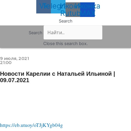
Vk
Telegram
Иконка
Иконка
Rutube
MAX
Search
Search
Close this search box.
9 июля, 2021
21:00
Новости Карелии с Натальей Ильиной |
09.07.2021
https://eb.utuoy/oTJjKYgb04g