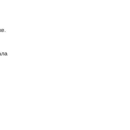
е.
ала