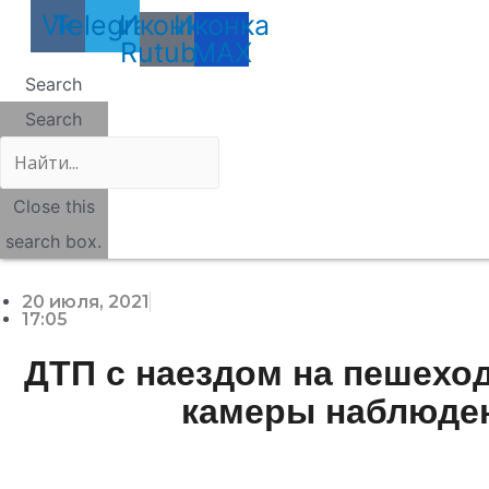
Vk
Telegram
Иконка
Иконка
Rutube
MAX
Search
Search
Close this
search box.
20 июля, 2021
17:05
ДТП с наездом на пешеход
камеры наблюде