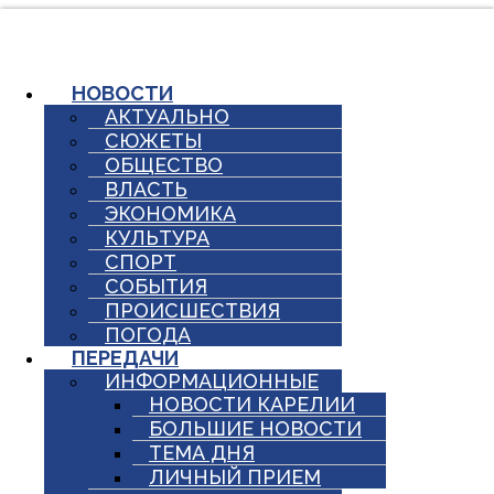
Перейти
к
содержимому
НОВОСТИ
АКТУАЛЬНО
СЮЖЕТЫ
ОБЩЕСТВО
ВЛАСТЬ
ЭКОНОМИКА
КУЛЬТУРА
СПОРТ
СОБЫТИЯ
ПРОИСШЕСТВИЯ
ПОГОДА
ПЕРЕДАЧИ
ИНФОРМАЦИОННЫЕ
НОВОСТИ КАРЕЛИИ
БОЛЬШИЕ НОВОСТИ
ТЕМА ДНЯ
ЛИЧНЫЙ ПРИЕМ