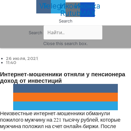
Vk
Telegram
Иконка
Иконка
Rutube
MAX
Search
Search
Close this search box.
26 июля, 2021
11:40
Интернет-мошенники отняли у пенсионера
доход от инвестиций
Неизвестные интернет-мошенники обманули
пожилого мужчину на 221 тысячу рублей, которые
мужчина положил на счет онлайн-биржи. После