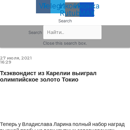
Vk
Telegram
Иконка
Иконка
Rutube
MAX
Search
Search
Close this search box.
27 июля, 2021
16:29
Тхэквондист из Карелии выиграл
олимпийское золото Токио
Теперь у Владислава Ларина полный набор наград