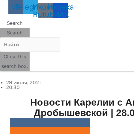
Vk
Telegram
Иконка
Иконка
Rutube
MAX
Search
Search
Close this
search box.
28 июля, 2021
20:30
Новости Карелии с 
Дробышевской | 28.0