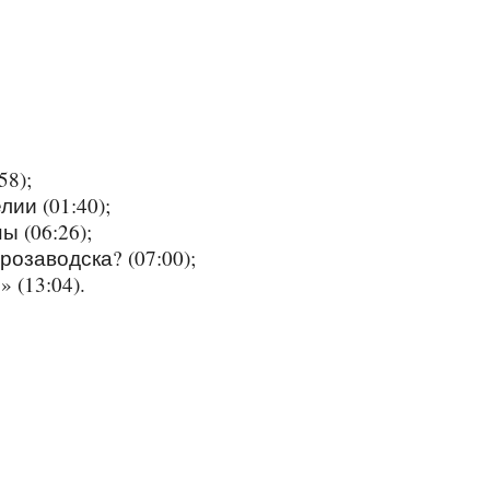
58);
ии (01:40);
 (06:26);
озаводска? (07:00);
 (13:04).