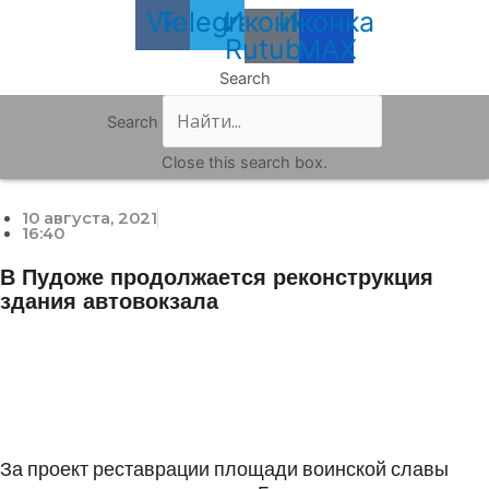
Vk
Telegram
Иконка
Иконка
Rutube
MAX
Search
Search
Close this search box.
10 августа, 2021
16:40
В Пудоже продолжается реконструкция
здания автовокзала
За проект реставрации площади воинской славы