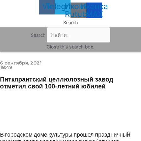
Vk
Telegram
Иконка
Иконка
Rutube
MAX
Search
Search
Close this search box.
6 сентября, 2021
18:49
Питкярантский целлюлозный завод
отметил свой 100-летний юбилей
В городском доме культуры прошел праздничный