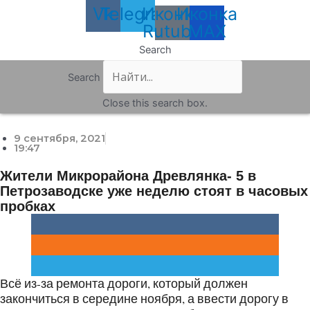
Vk
Telegram
Иконка
Иконка
Rutube
MAX
Search
Search
Close this search box.
9 сентября, 2021
19:47
Жители Микрорайона Древлянка- 5 в
Петрозаводске уже неделю стоят в часовых
пробках
Всё из-за ремонта дороги, который должен
закончиться в середине ноября, а ввести дорогу в