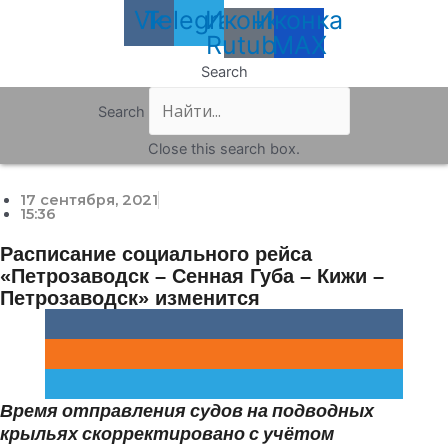
Vk
Telegram
Иконка
Иконка
Rutube
MAX
Search
Search
Close this search box.
17 сентября, 2021
15:36
Расписание социального рейса
«Петрозаводск – Сенная Губа – Кижи –
Петрозаводск» изменится
Время отправления судов на подводных
крыльях скорректировано с учётом