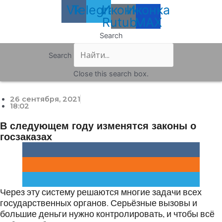
Vk
Telegram
Иконка
Иконка
Rutube
MAX
Search
Search
Close this search box.
26 сентября, 2021
18:02
В следующем году изменятся законы о
госзаказах
Через эту систему решаются многие задачи всех
государственных органов. Серьёзные вызовы и
большие деньги нужно контролировать, и чтобы всё