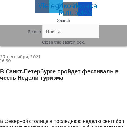
Vk
Telegram
Иконка
Иконка
Rutube
MAX
Search
Search
Close this search box.
27 сентября, 2021
16:30
В Санкт-Петербурге пройдет фестиваль в
честь Недели туризма
В Северной столице в последнюю неделю сентября