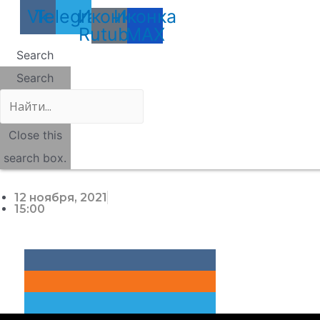
Vk
Telegram
Иконка
Иконка
Rutube
MAX
Search
Search
Close this
search box.
12 ноября, 2021
15:00