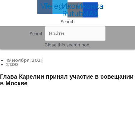
Vk
Telegram
Иконка
Иконка
Rutube
MAX
Search
Search
Close this search box.
19 ноября, 2021
21:00
Глава Карелии принял участие в совещании
в Москве