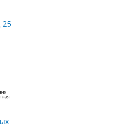
 25
ния
тная
дых