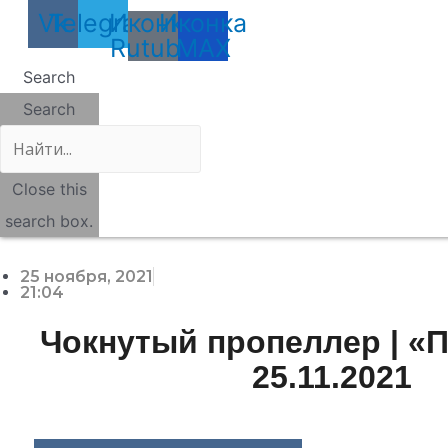
Vk
Telegram
Иконка
Иконка
Rutube
MAX
Search
Search
Close this
search box.
25 ноября, 2021
21:04
Чокнутый пропеллер | «
25.11.2021