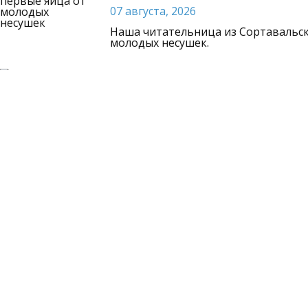
07 августа, 2026
Наша читательница из Сортавальск
молодых несушек.
Жительницу Карелии о
за уклонение от алиме
07 августа, 2026
Мать не выплачивала алименты на с