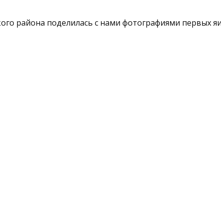
ого района поделилась с нами фотографиями первых я
тправили на принудительные рабо
нтов
вою дочь и накопила долг более 500 тысяч рублей.