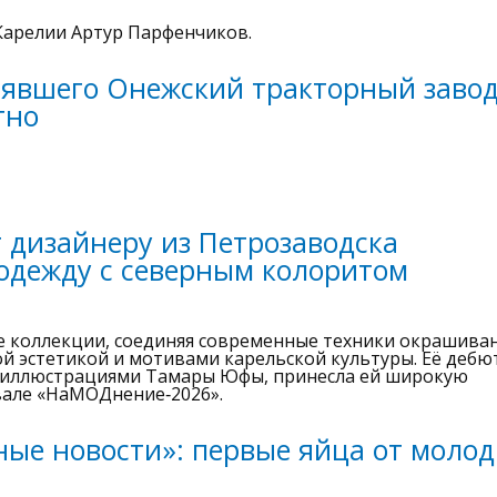
Карелии Артур Парфенчиков.
лявшего Онежский тракторный завод
тно
 дизайнеру из Петрозаводска
одежду с северным колоритом
е коллекции, соединяя современные техники окрашива
ной эстетикой и мотивами карельской культуры. Её дебю
я иллюстрациями Тамары Юфы, принесла ей широкую
ивале «НаМОДнение‑2026».
ые новости»: первые яйца от моло