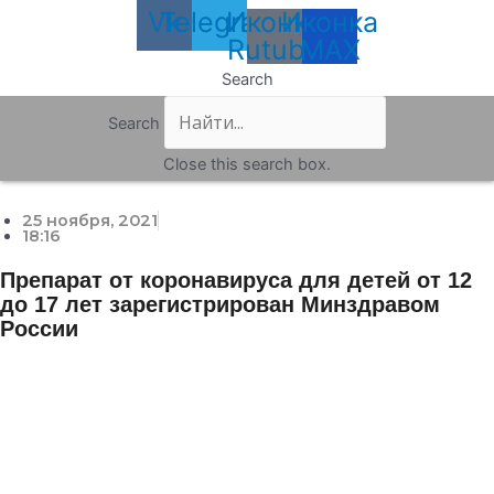
Vk
Telegram
Иконка
Иконка
Rutube
MAX
Search
Search
Close this search box.
25 ноября, 2021
18:16
Препарат от коронавируса для детей от 12
до 17 лет зарегистрирован Минздравом
России