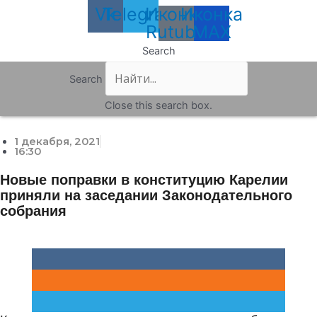
Vk
Telegram
Иконка
Иконка
Rutube
MAX
Search
Search
Close this search box.
1 декабря, 2021
16:30
Новые поправки в конституцию Карелии
приняли на заседании Законодательного
собрания