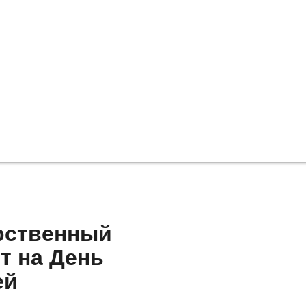
рственный
т на День
ей