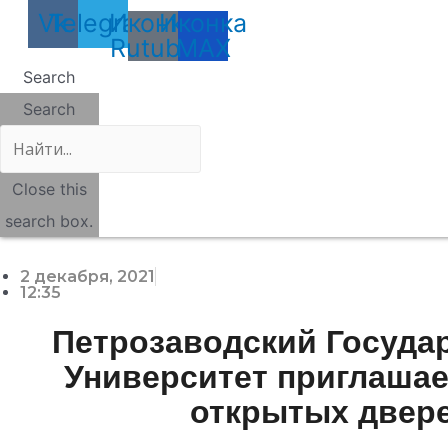
Vk
Telegram
Иконка
Иконка
Rutube
MAX
Search
Search
Close this
search box.
2 декабря, 2021
12:35
Петрозаводский Госуда
Университет приглашае
открытых двер