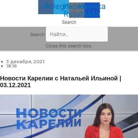
Vk
Telegram
Иконка
Иконка
Rutube
MAX
Search
Search
Close this search box.
3 декабря, 2021
18:16
Новости Карелии с Натальей Ильиной |
03.12.2021