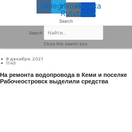
Vk
Telegram
Иконка
Иконка
Rutube
MAX
Search
Search
Close this search box.
8 декабря, 2021
11:45
На ремонта водопровода в Кеми и поселке
Рабочеостровск выделили средства