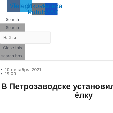
Vk
Telegram
Иконка
Иконка
Rutube
MAX
Search
Search
Close this
search box.
10 декабря, 2021
19:00
В Петрозаводске установи
ёлку