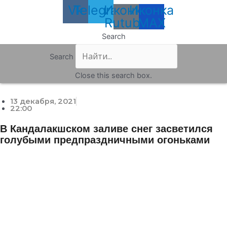
Vk
Telegram
Иконка
Иконка
Rutube
MAX
Search
Search
Close this search box.
13 декабря, 2021
22:00
В Кандалакшском заливе снег засветился
голубыми предпраздничными огоньками