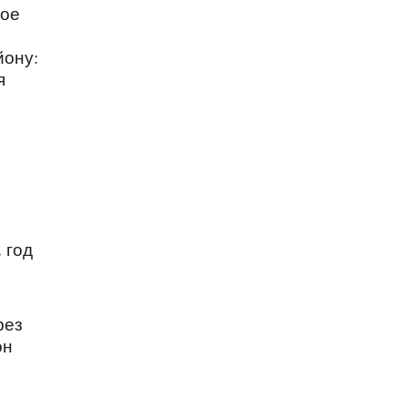
ное
йону:
я
 год
рез
он