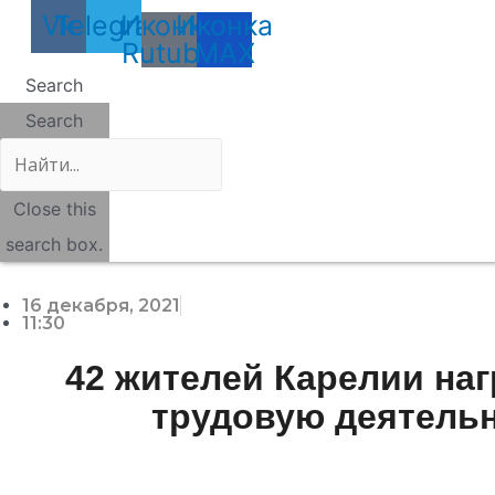
Vk
Telegram
Иконка
Иконка
Rutube
MAX
Search
Search
Close this
search box.
16 декабря, 2021
11:30
42 жителей Карелии наг
трудовую деятель