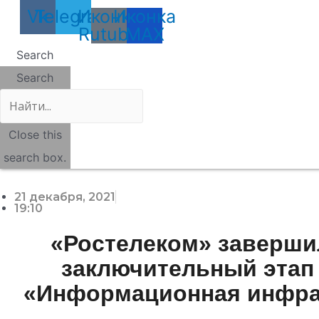
Vk
Telegram
Иконка
Иконка
Rutube
MAX
Search
Search
Close this
search box.
21 декабря, 2021
19:10
«Ростелеком» заверши
заключительный этап
«Информационная инфра