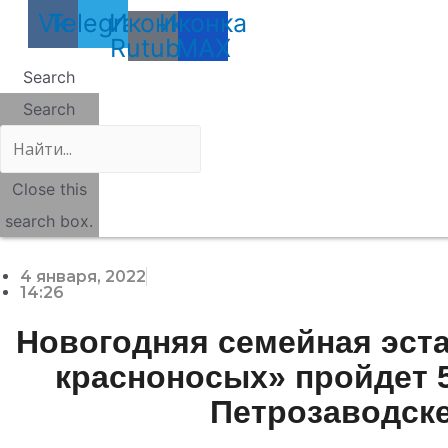
Vk
Telegram
Иконка
Иконка
Rutube
MAX
Search
Search
Close this
search box.
4 января, 2022
14:26
Новогодняя семейная эст
красноносых» пройдет 5
Петрозаводск