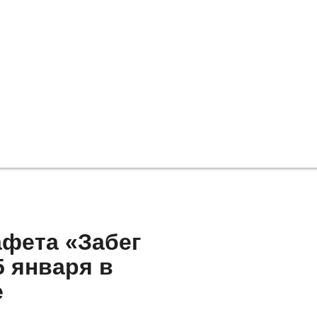
афета «Забег
 января в
е