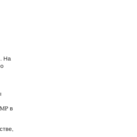
. На
но
ы
MP в
стве,