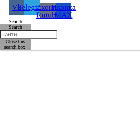
Vk
Telegram
Иконка
Иконка
Rutube
MAX
Search
Search
Close this
search box.