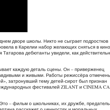
днем дворе школы. Никто не сыграет подростков
ровела в Карелии набор желающих сняться в кино
 Татарова дебютанты увидели, как действитель
ывает каждую деталь сцены. Он – приверженец
равдивыми и живыми. Работы режиссёра отмечен
й», затронувший тему детей-сирот был признан
еждународных фестивалей ZILANT и CINEMA CA
Это – фильм о школьниках, их дружбе, предатель
Картина расскажет о ценностях и моральных