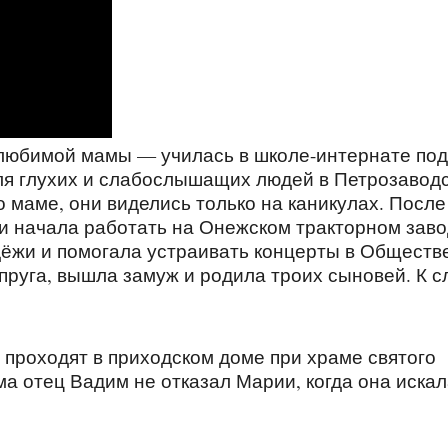
и любимой мамы — училась в школе-интернате под
ля глухих и слабослышащих людей в Петрозавод
о маме, они виделись только на каникулах. После
 и начала работать на Онежском тракторном зав
дёжи и помогала устраивать концерты в Обществ
пруга, вышла замуж и родила троих сыновей. К с
 проходят в приходском доме при храме святого
а отец Вадим не отказал Марии, когда она иска