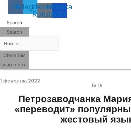
Vk
Telegram
Иконка
Иконка
Rutube
MAX
Search
Search
Close this
search box.
1 февраля, 2022
18:15
Петрозаводчанка Мари
«переводит» популярны
жестовый язы