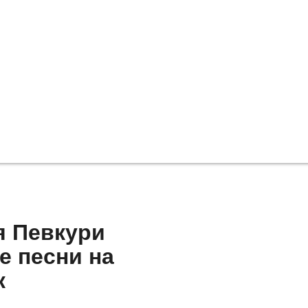
я Певкури
е песни на
к