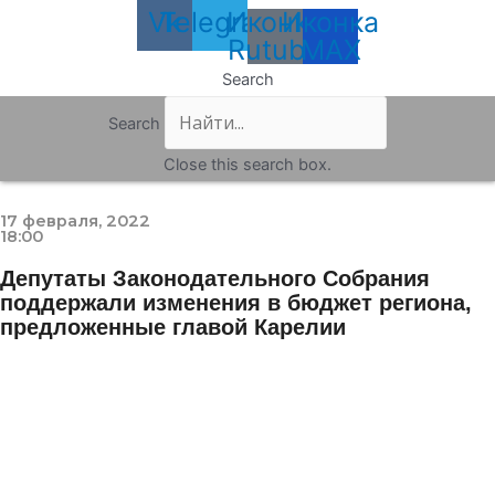
Vk
Telegram
Иконка
Иконка
Rutube
MAX
Search
Search
Close this search box.
17 февраля, 2022
18:00
Депутаты Законодательного Собрания
поддержали изменения в бюджет региона,
предложенные главой Карелии