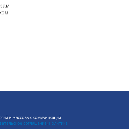
орам
ком
огий и массовых коммуникаций
вательское соглашение
.
Политика