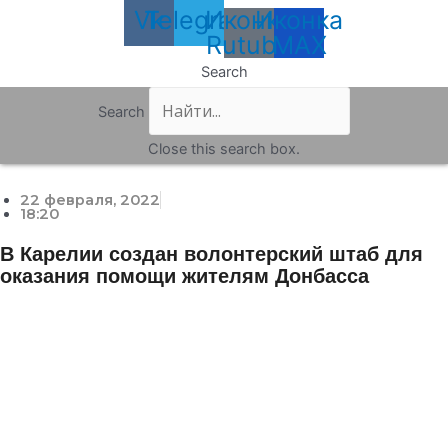
Vk
Telegram
Иконка
Иконка
Rutube
MAX
Search
Search
Close this search box.
22 февраля, 2022
18:20
В Карелии создан волонтерский штаб для
оказания помощи жителям Донбасса