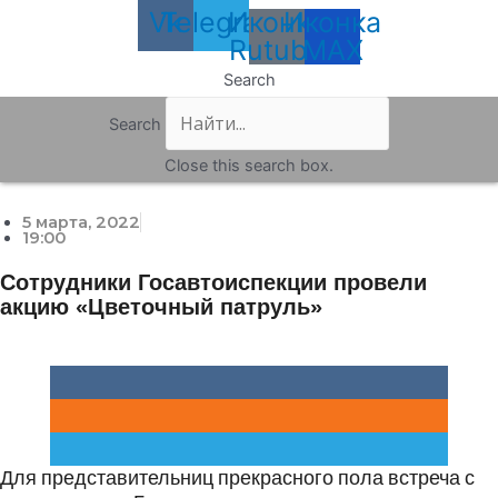
Vk
Telegram
Иконка
Иконка
Rutube
MAX
Search
Search
Close this search box.
5 марта, 2022
19:00
Сотрудники Госавтоиспекции провели
акцию «Цветочный патруль»
Для представительниц прекрасного пола встреча с