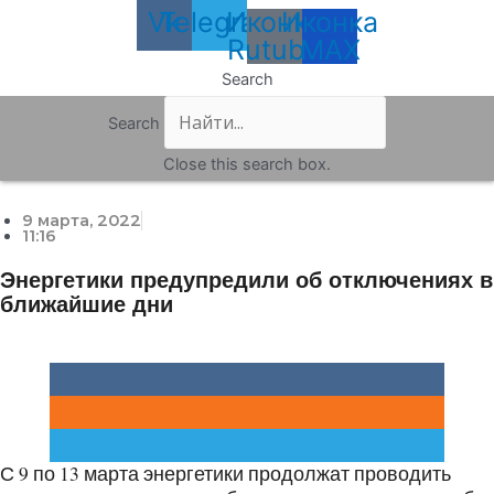
Vk
Telegram
Иконка
Иконка
Rutube
MAX
Search
Search
Close this search box.
9 марта, 2022
11:16
Энергетики предупредили об отключениях в
ближайшие дни
С 9 по 13 марта энергетики продолжат проводить