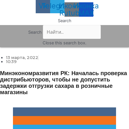
Vk
Telegram
Иконка
Иконка
Rutube
MAX
Search
Search
Close this search box.
13 марта, 2022
10:39
Минэкономразвития РК: Началась проверка
дистрибьюторов, чтобы не допустить
задержки отгрузки сахара в розничные
магазины