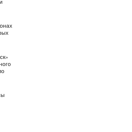
и
йонах
орых
ск»
ного
по
сы