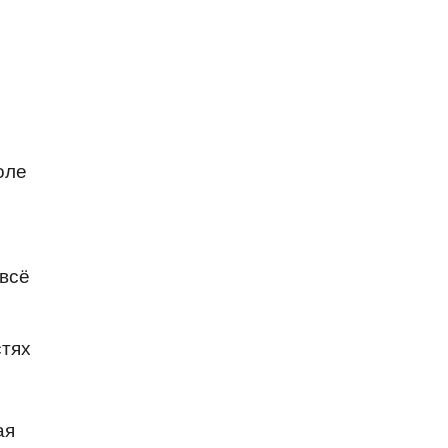
оле
 всё
стях
ая