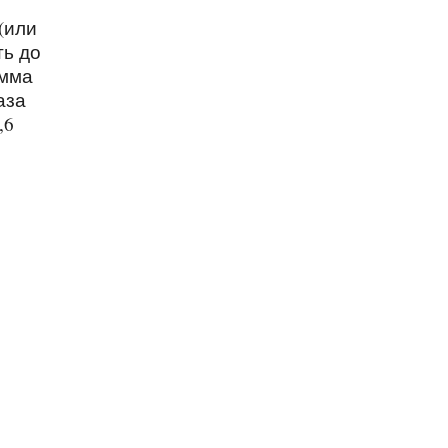
(или
ть до
умма
аза
,6