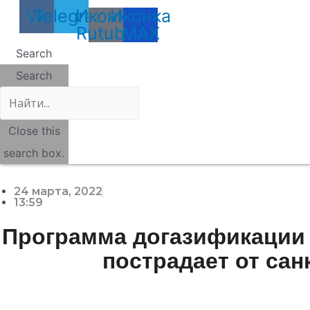
Vk
Telegram
Иконка
Иконка
Rutube
MAX
Search
Search
Close this
search box.
24 марта, 2022
13:59
Программа догазификации 
пострадает от сан