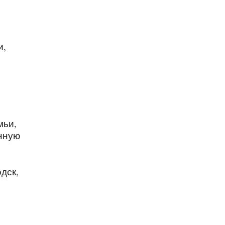
и,
мьи,
енную
дск,