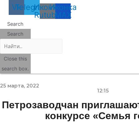
Vk
Telegram
Иконка
Иконка
Rutube
MAX
Search
Search
Close this
search box.
25 марта, 2022
12:15
Петрозаводчан приглашают
конкурсе «Семья г