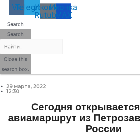
Vk
Telegram
Иконка
Иконка
Rutube
MAX
Search
Search
Close this
search box.
29 марта, 2022
12:30
Сегодня открываетс
авиамаршрут из Петрозав
России