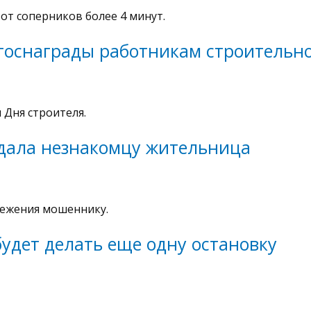
т соперников более 4 минут.
госнаграды работникам строительн
Дня строителя.
тдала незнакомцу жительница
режения мошеннику.
будет делать еще одну остановку
анируется до конца года.