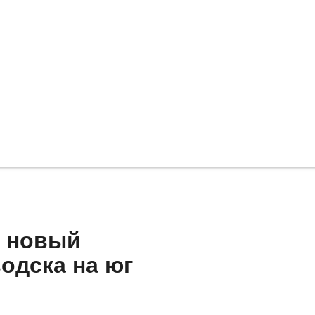
я новый
одска на юг