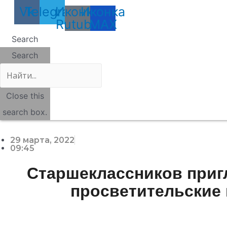
Vk
Telegram
Иконка
Иконка
Rutube
MAX
Search
Search
Close this
search box.
29 марта, 2022
09:45
Старшеклассников приг
просветительские