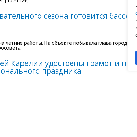
орье» (12+).
вательного сезона готовится бассей
а летние работы. На объекте побывала глава города И
осовета.
лей Карелии удостоены грамот и наг
ионального праздника
 правительстве республики.