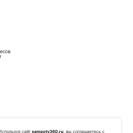
лесов
и
Используя сайт
sampotv360.ru
, вы соглашаетесь с