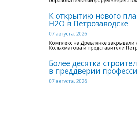
образовательный форум «Берег.Пом
К открытию нового пла
H2О в Петрозаводске
07 августа, 2026
Комплекс на Древлянке закрывали н
Колыхматова и представители Петр
Более десятка строите
в преддверии професс
07 августа, 2026
Торжественная церемония прошла в