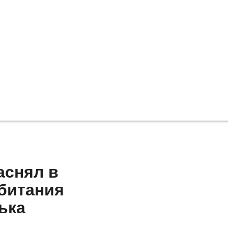
аснял в
обитания
ька