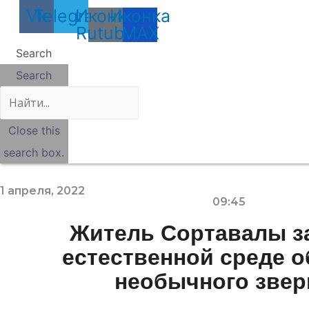
Vk
Telegram
Иконка
Иконка
Rutube
MAX
Search
Search
Close this
search box.
1 апреля, 2022
09:45
Житель Сортавалы з
естественной среде 
необычного звер