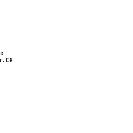
ие
я. Её
 –