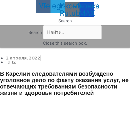
Vk
Telegram
Иконка
Иконка
Rutube
MAX
Search
Search
Close this search box.
2 апреля, 2022
19:12
В Карелии следователями возбуждено
уголовное дело по факту оказания услуг, не
отвечающих требованиям безопасности
жизни и здоровья потребителей