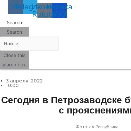
Vk
Telegram
Иконка
Иконка
Rutube
MAX
Search
Search
Close this
search box.
3 апреля, 2022
10:00
Сегодня в Петрозаводске б
с прояснениям
Фото:ИА Республика