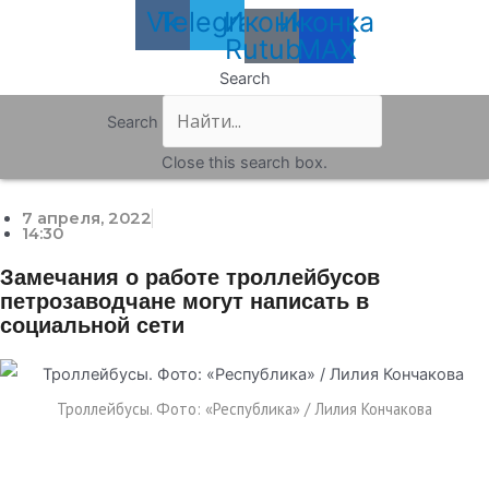
Vk
Telegram
Иконка
Иконка
Rutube
MAX
Search
Search
Close this search box.
7 апреля, 2022
14:30
Замечания о работе троллейбусов
петрозаводчане могут написать в
социальной сети
Троллейбусы. Фото: «Республика» / Лилия Кончакова