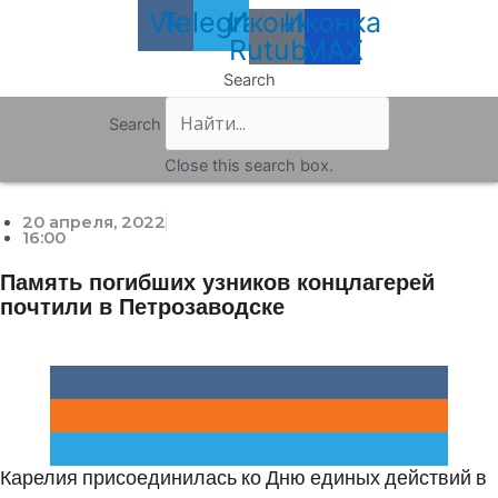
Vk
Telegram
Иконка
Иконка
Rutube
MAX
Search
Search
Close this search box.
20 апреля, 2022
16:00
Память погибших узников концлагерей
почтили в Петрозаводске
Карелия присоединилась ко Дню единых действий в