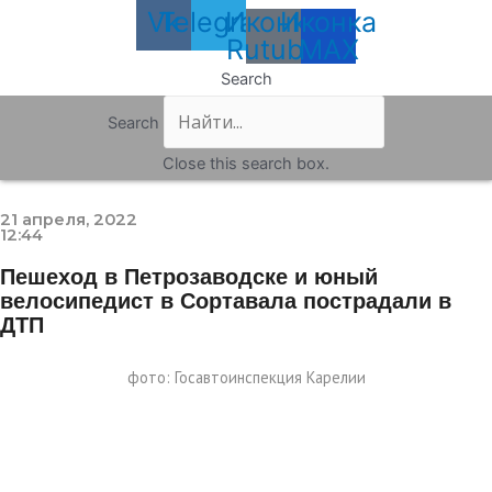
Vk
Telegram
Иконка
Иконка
Rutube
MAX
Search
Search
Close this search box.
21 апреля, 2022
12:44
Пешеход в Петрозаводске и юный
велосипедист в Сортавала пострадали в
ДТП
фото: Госавтоинспекция Карелии