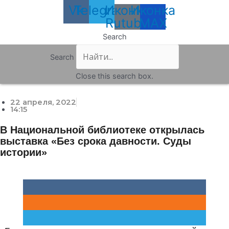
Vk
Telegram
Иконка
Иконка
Rutube
MAX
Search
Search
Close this search box.
22 апреля, 2022
14:15
В Национальной библиотеке открылась
выставка «Без срока давности. Суды
истории»