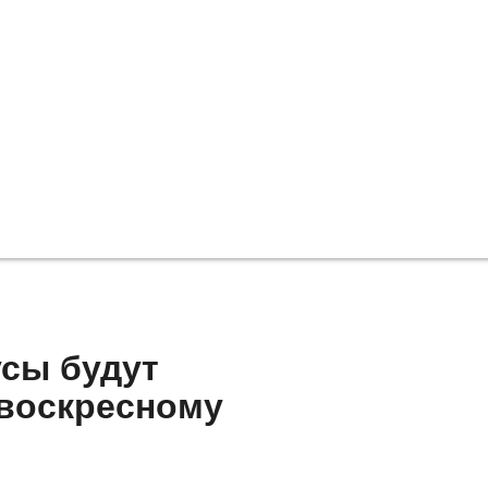
усы будут
 воскресному