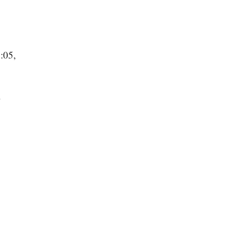
:05,
в