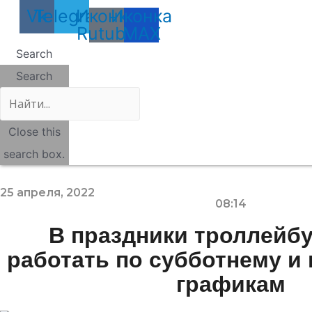
Vk
Telegram
Иконка
Иконка
Rutube
MAX
Search
Search
Close this
search box.
25 апреля, 2022
08:14
В праздники троллейб
работать по субботнему и
графикам